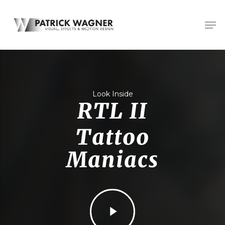
Skip
Men
to
main
content
Look Inside
RTL II
Tattoo
Maniacs
Play
Video