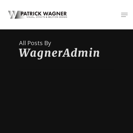
Skip
Men
to
main
content
All Posts By
WagnerAdmin